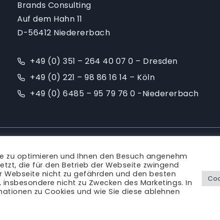
Brands Consulting
Auf dem Hahn 11
D-56412 Niedererbach
+49 (0) 351 – 264 40 07 0 – Dresden
+49 (0) 221 – 98 86 16 14 – Köln
+49 (0) 6485 – 95 79 76 0 -Niedererbach
Ansprechpartner
|
Blog
|
Karriere
|
Impressum
te zu optimieren und Ihnen den Besuch angenehm
Rechtliches
etzt, die für den Betrieb der Webseite zwingend
er Webseite nicht zu gefährden und den besten
Coo
s, insbesondere nicht zu Zwecken des Marketings. In
mationen zu Cookies und wie Sie diese ablehnen
© Brands Consulting 2011 - 2026 | alle Rechte vorbehalten