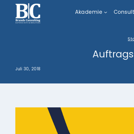
Zum
Akademie
Consul
Inhalt
springen
St
Auftrag
Juli 30, 2018