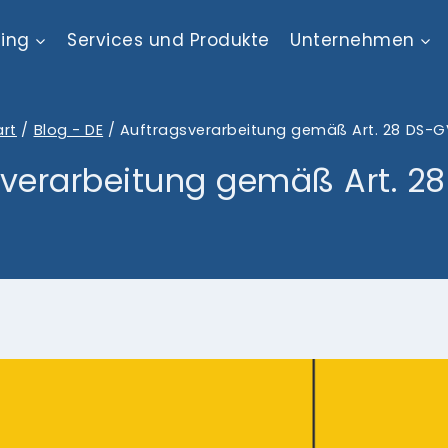
ting
Services und Produkte
Unternehmen
art
/
Blog - DE
/
Auftragsverarbeitung gemäß Art. 28 DS-
sverarbeitung gemäß Art. 2