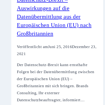
–
Auswirkungen auf die
Mehr
Datenübermittlung aus der
Sicherheit
Europäischen Union (EU) nach
/
Datenschutz
Großbritannien
für
Anwender
Veröffentlicht am
Juni 25, 2016
Dezember 23,
medizinischer
2021
Apps
Der Datenschutz-Brexit kann ernsthafte
Folgen bei der Datenübermittlung zwischen
der Europäischen Union (EU) –
Großbritannien mit sich bringen. Brands
Consulting, Ihr externer
Datenschutzbeauftragter, informiert…