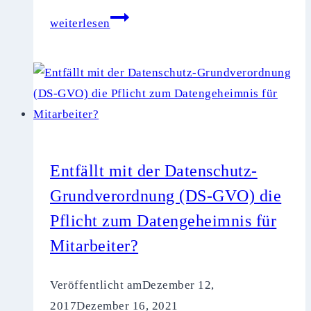
Datenschutz-
weiterlesen
Brexit
–
Auswirkungen
auf
die
Datenübermittlung
aus
Entfällt mit der Datenschutz-
der
Grundverordnung (DS-GVO) die
Europäischen
Pflicht zum Datengeheimnis für
Union
Mitarbeiter?
(EU)
nach
Veröffentlicht am
Dezember 12,
Großbritannien
2017
Dezember 16, 2021