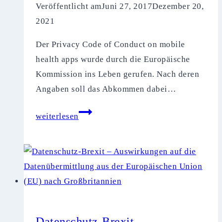
Veröffentlicht am
Juni 27, 2017
Dezember 20,
2021
Der Privacy Code of Conduct on mobile
health apps wurde durch die Europäische
Kommission ins Leben gerufen. Nach deren
Angaben soll das Abkommen dabei…
Privacy
weiterlesen
Code
of
Conduct
on
mobile
health
apps
Datenschutz-Brexit –