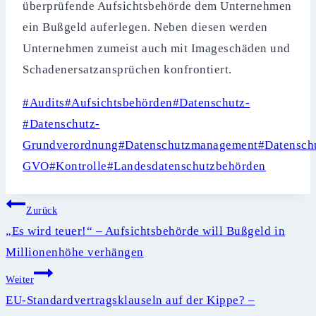
überprüfende Aufsichtsbehörde dem Unternehmen
ein Bußgeld auferlegen. Neben diesen werden
Unternehmen zumeist auch mit Imageschäden und
Schadenersatzansprüchen konfrontiert.
Schlagworte:
#
Audits
#
Aufsichtsbehörden
#
Datenschutz-
#
Datenschutz-
Grundverordnung
#
Datenschutzmanagement
#
Datensch
GVO
#
Kontrolle
#
Landesdatenschutzbehörden
Beitragsnavigation
Zurück
„Es wird teuer!“ – Aufsichtsbehörde will Bußgeld in
Millionenhöhe verhängen
Weiter
EU-Standardvertragsklauseln auf der Kippe? –