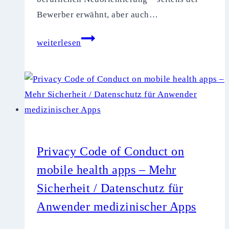
Bewerber erwähnt, aber auch…
Datenschutz
weiterlesen
im
Bewerbungsprozess
–
Welche
Fehler
Sie
dringend
Privacy Code of Conduct on
vermeiden
mobile health apps – Mehr
sollten
Sicherheit / Datenschutz für
Anwender medizinischer Apps