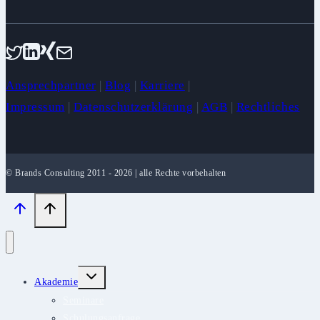
Ansprechpartner
|
Blog
|
Karriere
|
Impressum
|
Datenschutzerklärung
|
AGB
|
Rechtliches
© Brands Consulting 2011 - 2026 | alle Rechte vorbehalten
Untermenü
Akademie
umschalten
Seminare
Schulungsanfrage