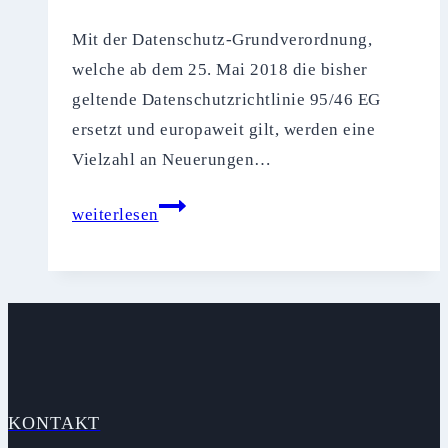
Mit der Datenschutz-Grundverordnung,
welche ab dem 25. Mai 2018 die bisher
geltende Datenschutzrichtlinie 95/46 EG
ersetzt und europaweit gilt, werden eine
Vielzahl an Neuerungen…
Entfällt
weiterlesen
mit
der
Datenschutz-
Grundverordnung
(DS-
GVO)
die
KONTAKT
Pflicht