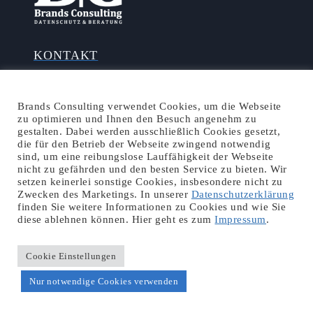
KONTAKT
Brands Consulting
Brands Consulting verwendet Cookies, um die Webseite
Auf dem Hahn 11
zu optimieren und Ihnen den Besuch angenehm zu
gestalten. Dabei werden ausschließlich Cookies gesetzt,
D-56412 Niedererbach
die für den Betrieb der Webseite zwingend notwendig
sind, um eine reibungslose Lauffähigkeit der Webseite
nicht zu gefährden und den besten Service zu bieten. Wir
+49 (0) 351 – 264 40 07 0 – Dresden
setzen keinerlei sonstige Cookies, insbesondere nicht zu
Zwecken des Marketings. In unserer
Datenschutzerklärung
+49 (0) 221 – 98 86 16 14 – Köln
finden Sie weitere Informationen zu Cookies und wie Sie
diese ablehnen können. Hier geht es zum
Impressum
.
+49 (0) 6485 – 95 79 76 0 -Niedererbach
Cookie Einstellungen
BELIEBTE THEMEN
Nur notwendige Cookies verwenden