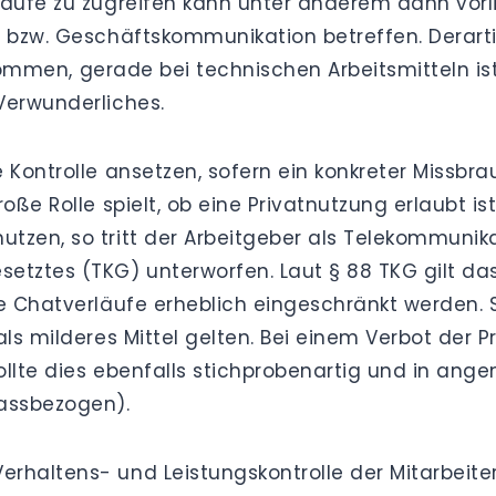
läufe zu zugreifen kann unter anderem dann vorl
fe bzw. Geschäftskommunikation betreffen. Dera
orkommen, gerade bei technischen Arbeitsmitteln i
Verwunderliches.
e Kontrolle ansetzen, sofern ein konkreter Miss
oße Rolle spielt, ob eine Privatnutzung erlaubt is
tzen, so tritt der Arbeitgeber als Telekommunika
setztes (TKG) unterworfen. Laut § 88 TKG gilt d
ie Chatverläufe erheblich eingeschränkt werden. 
als milderes Mittel gelten. Bei einem Verbot der 
 sollte dies ebenfalls stichprobenartig und in a
lassbezogen).
haltens- und Leistungskontrolle der Mitarbeiter e