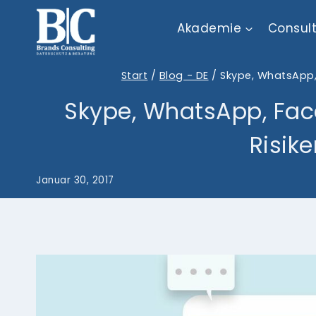
Zum
Akademie
Consul
Inhalt
springen
Start
/
Blog - DE
/
Skype, WhatsApp,
Skype, WhatsApp, Fac
Risik
Januar 30, 2017