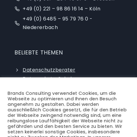
+49 (0) 221 – 98 86 16 14 – Köln
+49 (0) 6485 – 95 79 76 0 -
Niedererbach
BELIEBTE THEMEN
Datenschutzberater
Datenschutz-Schulungen
Datenschutzauditor
Brands Consulting verwendet Cookies, um die
externer Datenschutzbeauftragter
Webseite zu optimieren und Ihnen den Besuch
angenehm zu gestalten. Dabei werden
ausschließlich Cookies gesetzt, die für den Betrieb
der Webseite zwingend notwendig sind, um eine
reibungslose Lauffähigkeit der Webseite nicht zu
gefährden und den besten Service zu bieten. Wir
setzen keinerlei sonstige Cookies, insbesondere